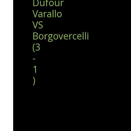
Dufour
Varallo
VS
Borgovercelli
(3
-
1
)
Prima
Giornata
:
Dufour
Varallo
VS